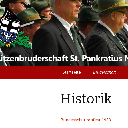
Schützenb
Möhnesee
Springe
Startseite
Bruderschaft
zum
Inhalt
Oberst
Historik
Vorstand
Schützenzüge
Bundesschützenfest 1983
Historik