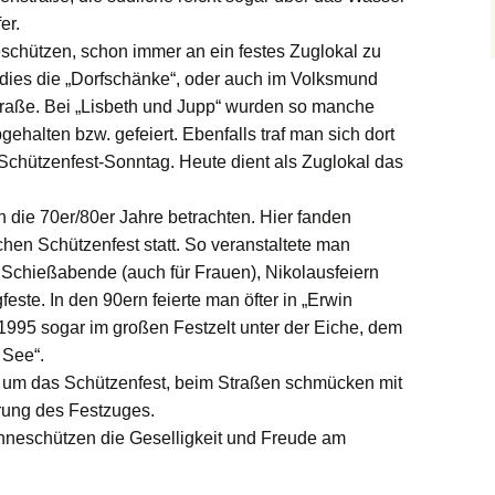
er.
Vogelschiessen 2026
Zug Möhneschützen
Königsliste bis 1999
Jubelfeste
Das Jubelfest im Jahre
schützen, schon immer an ein festes Zuglokal zu
1912
 dies die „Dorfschänke“, oder auch im Volksmund
Verdienstorden
Zug Osthofentor
Jungschützen
traße. Bei „Lisbeth und Jupp“ wurden so manche
Das Jubelfest im Jahre
Zug Schweineplatz
1961
halten bzw. gefeiert. Ebenfalls traf man sich dort
Schützengeschichte
Schützengeschichte bis
hützenfest-Sonntag. Heute dient als Zuglokal das
1911
St. Pankratius
Schützengeschichte bis
 die 70er/80er Jahre betrachten. Hier fanden
1961
chen Schützenfest statt. So veranstaltete man
Schießabende (auch für Frauen), Nikolausfeiern
Schützengeschichte bis
1985
este. In den 90ern feierte man öfter in „Erwin
k, 1995 sogar im großen Festzelt unter der Eiche, dem
 See“.
nd um das Schützenfest, beim Straßen schmücken mit
rung des Festzuges.
öhneschützen die Geselligkeit und Freude am