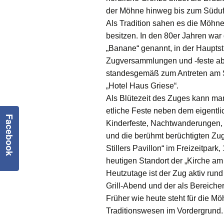
der Möhne hinweg bis zum Süduf
Satzung
Als Tradition sahen es die Möhne
besitzen. In den 80er Jahren war
Geschäftsordnung
„Banane“ genannt, in der Haupts
Kalender
Zugversammlungen und -feste abge
standesgemäß zum Antreten am Sc
„Hotel Haus Griese“.
Als Blütezeit des Zuges kann man
etliche Feste neben dem eigentli
Facebook
Kinderfeste, Nachtwanderungen, 
und die berühmt berüchtigten Zugf
Stillers Pavillon“ im Freizeitpar
heutigen Standort der „Kirche am
Heutzutage ist der Zug aktiv ru
Grill-Abend und der als Bereiche
Früher wie heute steht für die M
Traditionswesen im Vordergrund.