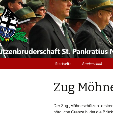
Schützenb
Möhnesee
Springe
Startseite
Bruderschaft
zum
Inhalt
Oberst
Zug Möhn
Vorstand
Schützenzüge
Der Zug „Möhneschützen“ erstreck
Historik
nördliche Grenze bildet die Brüc